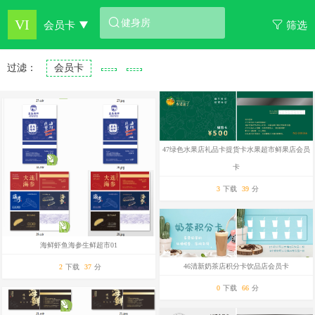

VI


会员卡
筛选
过滤：
会员卡
47绿色水果店礼品卡提货卡水果超市鲜果店会员
卡
3
下载
39
分
海鲜虾鱼海参生鲜超市01
46清新奶茶店积分卡饮品店会员卡
2
下载
37
分
0
下载
66
分