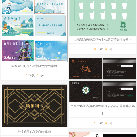
43清新绿奶茶店积分卡饮品店茶咖啡会员卡
0
下载
66
分
国潮简约时尚小清新蓝色绿色潮玩
0
下载
21
分
41和42奶茶店酒吧酒馆零食店甜品店茶咖啡会员
卡
1
下载
60
分
科技感黑色简约简单线条