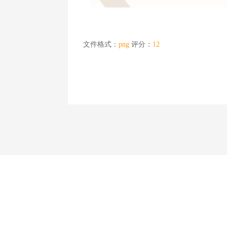
文件格式：
png
评分：
12
Copyright©2008-2018顺和制卡 |
沪ICP备000000000号-1
| 用时
安全实名验证